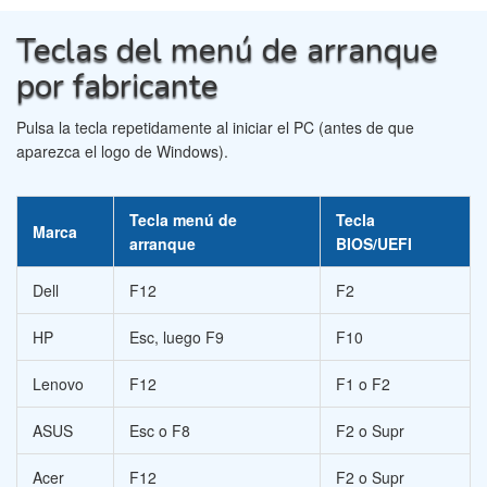
Teclas del menú de arranque
por fabricante
Pulsa la tecla repetidamente al iniciar el PC (antes de que
aparezca el logo de Windows).
Tecla menú de
Tecla
Marca
arranque
BIOS/UEFI
Dell
F12
F2
HP
Esc, luego F9
F10
Lenovo
F12
F1 o F2
ASUS
Esc o F8
F2 o Supr
Acer
F12
F2 o Supr