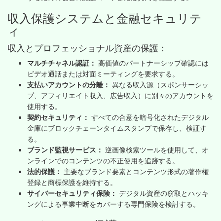
収入保護システムと金融セキュリテ
ィ
収入とプロフェッショナル資産の保護：
マルチチャネル認証：
高価値のパートナーシップ確認には
ビデオ通話または対面ミーティングを要求する。
支払いアカウントの分離：
異なる収入源（スポンサーシッ
プ、アフィリエイト収入、広告収入）に別々のアカウントを
使用する。
契約セキュリティ：
すべての合意を暗号化されたデジタル
金庫にブロックチェーンタイムスタンプで保存し、検証す
る。
ブランド監視サービス：
逆画像検索ツールを使用して、オ
ンラインでのコンテンツの不正使用を追跡する。
法的保護：
主要なブランド要素とコンテンツ形式の著作権
登録と商標保護を維持する。
サイバーセキュリティ保険：
デジタル資産の窃取とハッキ
ングによる事業中断をカバーする専門保険を検討する。