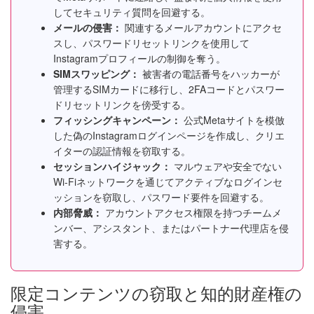
してセキュリティ質問を回避する。
メールの侵害：
関連するメールアカウントにアクセ
スし、パスワードリセットリンクを使用して
Instagramプロフィールの制御を奪う。
SIMスワッピング：
被害者の電話番号をハッカーが
管理するSIMカードに移行し、2FAコードとパスワー
ドリセットリンクを傍受する。
フィッシングキャンペーン：
公式Metaサイトを模倣
した偽のInstagramログインページを作成し、クリエ
イターの認証情報を窃取する。
セッションハイジャック：
マルウェアや安全でない
Wi-Fiネットワークを通じてアクティブなログインセ
ッションを窃取し、パスワード要件を回避する。
内部脅威：
アカウントアクセス権限を持つチームメ
ンバー、アシスタント、またはパートナー代理店を侵
害する。
限定コンテンツの窃取と知的財産権の
侵害