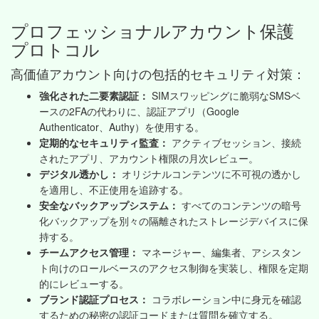
プロフェッショナルアカウント保護
プロトコル
高価値アカウント向けの包括的セキュリティ対策：
強化された二要素認証：
SIMスワッピングに脆弱なSMSベ
ースの2FAの代わりに、認証アプリ（Google
Authenticator、Authy）を使用する。
定期的なセキュリティ監査：
アクティブセッション、接続
されたアプリ、アカウント権限の月次レビュー。
デジタル透かし：
オリジナルコンテンツに不可視の透かし
を適用し、不正使用を追跡する。
安全なバックアップシステム：
すべてのコンテンツの暗号
化バックアップを別々の隔離されたストレージデバイスに保
持する。
チームアクセス管理：
マネージャー、編集者、アシスタン
ト向けのロールベースのアクセス制御を実装し、権限を定期
的にレビューする。
ブランド認証プロセス：
コラボレーション中に身元を確認
するための秘密の認証コードまたは質問を確立する。