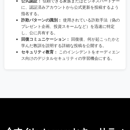
公式認証：
信頼できる家族またはビジネスパートナー
に、認証済みアカウントから公式更新を投稿するよう
指名する。
詐欺パターンの識別：
使用されている詐欺手法（偽の
プレゼント企画、投資スキームなど）を迅速に特定
し、公に共有する。
回復コミュニケーション：
回復後、何が起こったかと
学んだ教訓を説明する詳細な投稿を公開する。
セキュリティ教育：
このインシデントをオーディエン
ス向けのデジタルセキュリティの学習機会にする。