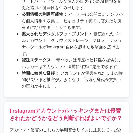
サードパーティツールが個人のログイン認証情報を超
えた追加の脆弱性を生み出します。
公開情報の利用可能性：
ハッカーは公開コンテンツか
ら個人情報を収集し、セキュリティ質問に答えたり所
有者になりすましたりできます。
拡大されたデジタルフットプリント：
接続されたメー
ルアカウント、クラウドストレージ、プロフェッショ
ナルツールがInstagram自体を超えた攻撃面を広げま
す。
認証ステータス：
青バッジは即座の信頼性を提供し、
ハッカーはアカウント回復前に詐欺に悪用できます。
時間に敏感な回復：
アカウントが侵害されたままの時
間が長いほど被害が大きくなり、迅速な身代金支払い
の圧力が生じます。
Instagramアカウントがハッキングまたは侵害
されたかどうかをどう判断すればよいですか？
アカウント侵害のこれらの早期警告サインに注意してくださ