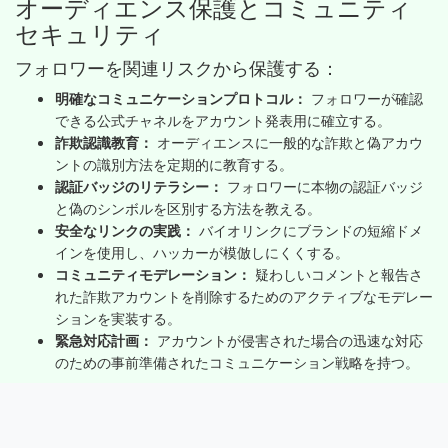
オーディエンス保護とコミュニティ
セキュリティ
フォロワーを関連リスクから保護する：
明確なコミュニケーションプロトコル：
フォロワーが確認
できる公式チャネルをアカウント発表用に確立する。
詐欺認識教育：
オーディエンスに一般的な詐欺と偽アカウ
ントの識別方法を定期的に教育する。
認証バッジのリテラシー：
フォロワーに本物の認証バッジ
と偽のシンボルを区別する方法を教える。
安全なリンクの実践：
バイオリンクにブランドの短縮ドメ
インを使用し、ハッカーが模倣しにくくする。
コミュニティモデレーション：
疑わしいコメントと報告さ
れた詐欺アカウントを削除するためのアクティブなモデレー
ションを実装する。
緊急対応計画：
アカウントが侵害された場合の迅速な対応
のための事前準備されたコミュニケーション戦略を持つ。