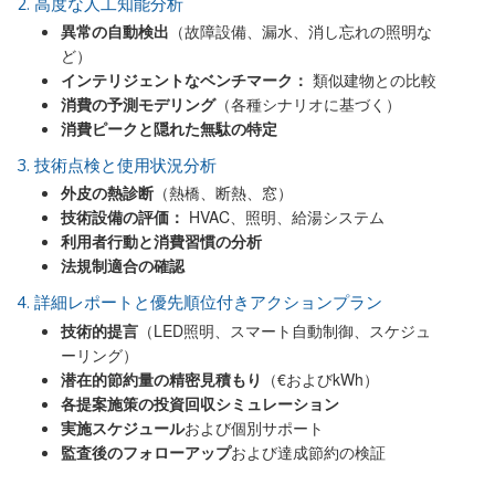
2. 高度な人工知能分析
異常の自動検出
（故障設備、漏水、消し忘れの照明な
ど）
インテリジェントなベンチマーク：
類似建物との比較
消費の予測モデリング
（各種シナリオに基づく）
消費ピークと隠れた無駄の特定
3. 技術点検と使用状況分析
外皮の熱診断
（熱橋、断熱、窓）
技術設備の評価：
HVAC、照明、給湯システム
利用者行動と消費習慣の分析
法規制適合の確認
4. 詳細レポートと優先順位付きアクションプラン
技術的提言
（LED照明、スマート自動制御、スケジュ
ーリング）
潜在的節約量の精密見積もり
（€およびkWh）
各提案施策の投資回収シミュレーション
実施スケジュール
および個別サポート
監査後のフォローアップ
および達成節約の検証