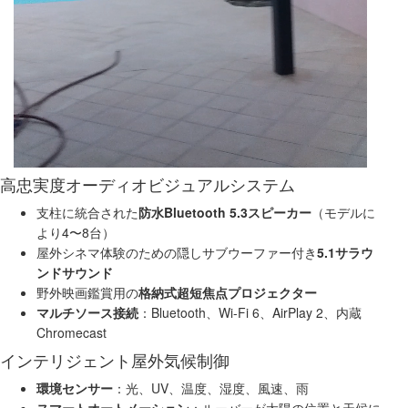
高忠実度オーディオビジュアルシステム
支柱に統合された
防水Bluetooth 5.3スピーカー
（モデルに
より4〜8台）
屋外シネマ体験のための隠しサブウーファー付き
5.1サラウ
ンドサウンド
野外映画鑑賞用の
格納式超短焦点プロジェクター
マルチソース接続
：Bluetooth、Wi-Fi 6、AirPlay 2、内蔵
Chromecast
インテリジェント屋外気候制御
環境センサー
：光、UV、温度、湿度、風速、雨