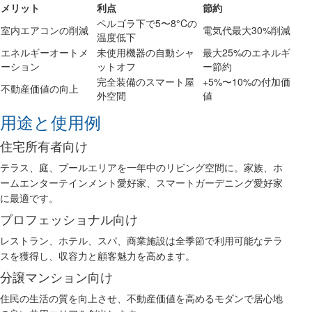
メリット
利点
節約
ペルゴラ下で5〜8°Cの
室内エアコンの削減
電気代最大30%削減
温度低下
エネルギーオートメ
未使用機器の自動シャ
最大25%のエネルギ
ーション
ットオフ
ー節約
完全装備のスマート屋
+5%〜10%の付加価
不動産価値の向上
外空間
値
用途と使用例
住宅所有者向け
テラス、庭、プールエリアを一年中のリビング空間に。家族、ホ
ームエンターテインメント愛好家、スマートガーデニング愛好家
に最適です。
プロフェッショナル向け
レストラン、ホテル、スパ、商業施設は全季節で利用可能なテラ
スを獲得し、収容力と顧客魅力を高めます。
分譲マンション向け
住民の生活の質を向上させ、不動産価値を高めるモダンで居心地