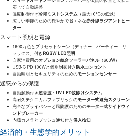
スマートオートメーション
：ルーバーが太陽の位置と天候に
応じて自動調整
温度制御付き
冷却ミストシステム
（最大10°Cの低減）
涼しい季節のための穏やかで省エネな
赤外線ラジアントヒー
ター
スマート照明と電源
1600万色とプリセットシーン（ディナー、パーティー、リ
ラックス）付き
RGBW LED照明
自家消費用の
オプション統合ソーラーパネル
（600W）
USB-C PD 100Wと個別制御付き
防水コンセント
自動照明とセキュリティのための
モーションセンサー
迷惑からの保護
自動起動付き
超音波・UV LED蚊除けシステム
高耐久テクニカルファブリックの
モーター式遮光スクリーン
完全なプライバシーと風防護のための
モーター式サイドウィ
ンドブレーカー
内蔵カメラとプッシュ通知付き
侵入検知
経済的・生態学的メリット