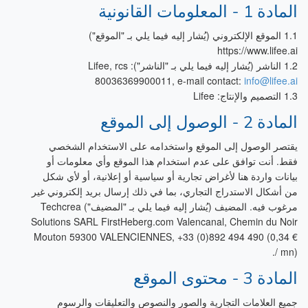
المادة 1 - المعلومات القانونية
1.1 الموقع الإلكتروني (يُشار إليه فيما يلي بـ "الموقع")
https://www.lifee.ai
1.2 الناشر (يُشار إليه فيما يلي بـ "الناشر"): Lifee, rcs
80036369900011, e-mail contact:
info@lifee.ai
1.3 التصميم والإنتاج: Lifee
المادة 2 - الوصول إلى الموقع
يقتصر الوصول إلى الموقع واستخدامه على الاستخدام الشخصي
فقط. أنت توافق على عدم استخدام هذا الموقع وأي معلومات أو
بيانات واردة هنا لأغراض تجارية أو سياسية أو إعلانية، أو لأي شكل
من أشكال الاستدراج التجاري، بما في ذلك إرسال بريد إلكتروني غير
مرغوب فيه. المضيف (يُشار إليه فيما يلي بـ "المضيف") Techcrea
Solutions SARL FirstHeberg.com Valencanal, Chemin du Noir
Mouton 59300 VALENCIENNES, +33 (0)892 494 490 (0,34 €
/ mn).
المادة 3 - محتوى الموقع
جميع العلامات التجارية والصور والنصوص والتعليقات والرسوم