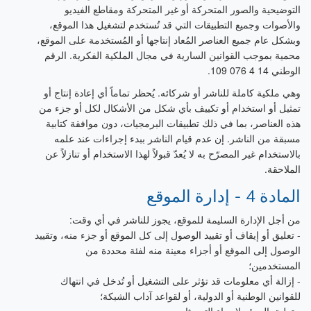
التوضيحية والصور المتحركة أو غير المتحركة ومقاطع الفيديو
والأصوات وجميع التطبيقات التي قد تُستخدم لتشغيل هذا الموقع،
وبشكل عام جميع العناصر المُعاد إنتاجها أو المُستخدمة على الموقع،
محمية بموجب القوانين السارية في مجال الملكية الفكرية. الرقم
الوطني 14 4 076 109.
وهي ملكية كاملة للناشر أو شركائه. يُحظر تماماً أي إعادة إنتاج أو
تمثيل أو استخدام أو تكييف بأي شكل من الأشكال لكل أو جزء من
هذه العناصر، بما في ذلك تطبيقات البرمجيات، دون موافقة كتابية
مسبقة من الناشر. إن عدم قيام الناشر ببدء إجراءات عند علمه
بالاستخدام غير المصرّح به لا يُعدّ قبولاً لهذا الاستخدام أو تنازلاً عن
الملاحقة.
المادة 4 - إدارة الموقع
من أجل الإدارة السليمة للموقع، يجوز للناشر في أي وقت:
- تعليق أو إيقاف أو تقييد الوصول إلى كل الموقع أو جزء منه، وتقييد
الوصول إلى الموقع أو أجزاء معينة منه لفئة محددة من
المستخدمين؛
- إزالة أي معلومات قد تؤثر على التشغيل أو تُدخل في انتهاك
للقوانين الوطنية أو الدولية، أو لقواعد آداب الشبكة؛