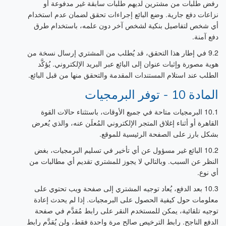
رفض طلبات من مشترين لديهم طلبات سابقة غير مدفوعة أو
نزاعات دفع جارية. وضع البائع إجراءات تحقق لضمان عدم استخدام
أي شخص لتفاصيل بنكية لشخص آخر دون علمه، باستخدام طرق
دفع آمنة.
9.2 في إطار هذا التحقق، قد يُطلب من المشتري إرسال نسخة من
هوية مصورة وإثبات عنوان إلى البائع عبر البريد الإلكتروني. يُؤكَّد
الطلب عند استلام المستندات المقدمة والتحقق منها من قبل البائع.
المادة 10 - توفر البرمجيات
10.1 البرمجيات متاحة في جميع الأوقات، باستثناء حالات القوة
القاهرة أو أثناء إغلاق المتجر الإلكتروني المُعلَن عنه، والذي يُعرض
بشكل بارز على الصفحة الرئيسية للموقع.
10.2 البائع غير مسؤول عن أي تأخير في تسليم البرمجيات، بغض
النظر عن السبب. وبالتالي لا يجوز للمشتري تقديم أي مطالبات من
أي نوع.
10.3 بعد الدفع، يُعاد توجيه المشتري إلى صفحة ويب تحتوي على
معلومات حول كيفية الحصول على البرمجيات. إذا لم يحدث إعادة
توجيه تلقائية، يمكن للمستخدم النقر على رابط مُقدَّم في صفحة
الدفع الناجح. رابط الترخيص صالح مرة واحدة فقط، ولن يُقدَّم رابط