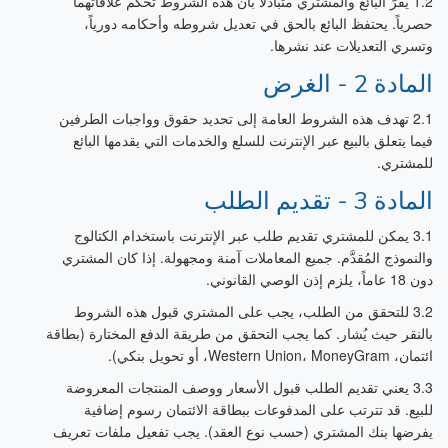
1.2 يُقرّ البائع والمشتري متبادلاً بأن هذه الشروط تحكم علاقاتهما
حصرياً. يحتفظ البائع بالحق في تعديل شروطه وأحكامه دورياً،
وتسري التعديلات عند نشرها.
المادة 2 - الغرض
2.1 تهدف هذه الشروط العامة إلى تحديد حقوق وواجبات الطرفين
فيما يتعلق بالبيع عبر الإنترنت للسلع والخدمات التي يقدمها البائع
للمشتري.
المادة 3 - تقديم الطلب
3.1 يمكن للمشتري تقديم طلب عبر الإنترنت باستخدام الكتالوج
والنموذج المُقدَّم. جميع المعاملات آمنة ومجهولة. إذا كان المشتري
دون 18 عاماً، يلزم إذن الوصي القانوني.
3.2 للتحقق من الطلب، يجب على المشتري قبول هذه الشروط
بالنقر حيث يُشار. كما يجب التحقق من طريقة الدفع المختارة (بطاقة
ائتمان، Western Union، MoneyGram، أو تحويل بنكي).
3.3 يعني تقديم الطلب قبول الأسعار ووصف المنتجات المعروضة
للبيع. قد تترتب على المدفوعات ببطاقة الائتمان رسوم إضافية
يفرضها بنك المشتري (حسب نوع العقد). يجب تفعيل ملفات تعريف