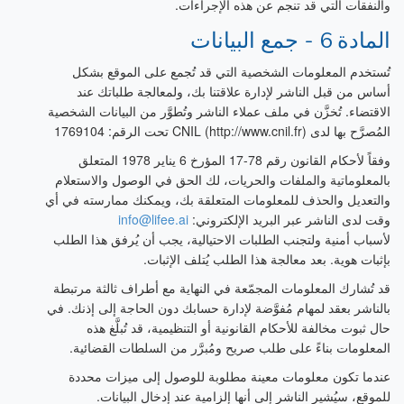
والنفقات التي قد تنجم عن هذه الإجراءات.
المادة 6 - جمع البيانات
تُستخدم المعلومات الشخصية التي قد تُجمع على الموقع بشكل
أساس من قبل الناشر لإدارة علاقتنا بك، ولمعالجة طلباتك عند
الاقتضاء. تُخزَّن في ملف عملاء الناشر وتُطوَّر من البيانات الشخصية
المُصرَّح بها لدى CNIL (http://www.cnil.fr) تحت الرقم: 1769104
وفقاً لأحكام القانون رقم 78-17 المؤرخ 6 يناير 1978 المتعلق
بالمعلوماتية والملفات والحريات، لك الحق في الوصول والاستعلام
والتعديل والحذف للمعلومات المتعلقة بك، ويمكنك ممارسته في أي
وقت لدى الناشر عبر البريد الإلكتروني:
info@lifee.ai
لأسباب أمنية ولتجنب الطلبات الاحتيالية، يجب أن يُرفق هذا الطلب
بإثبات هوية. بعد معالجة هذا الطلب يُتلف الإثبات.
قد تُشارك المعلومات المجمّعة في النهاية مع أطراف ثالثة مرتبطة
بالناشر بعقد لمهام مُفوَّضة لإدارة حسابك دون الحاجة إلى إذنك. في
حال ثبوت مخالفة للأحكام القانونية أو التنظيمية، قد تُبلَّغ هذه
المعلومات بناءً على طلب صريح ومُبرَّر من السلطات القضائية.
عندما تكون معلومات معينة مطلوبة للوصول إلى ميزات محددة
للموقع، سيُشير الناشر إلى أنها إلزامية عند إدخال البيانات.