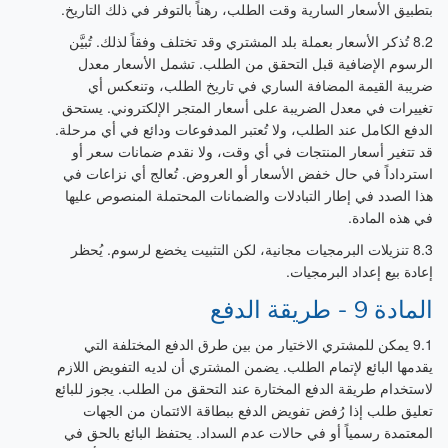
بتطبيق الأسعار السارية وقت الطلب، رهناً بالتوفر في ذلك التاريخ.
8.2 تُذكر الأسعار بعملة بلد المشتري وقد تختلف وفقاً لذلك. تُبيَّن
الرسوم الإضافية قبل التحقق من الطلب. تشمل الأسعار معدل
ضريبة القيمة المضافة الساري في تاريخ الطلب، وتنعكس أي
تغييرات في معدل الضريبة على أسعار المتجر الإلكتروني. يستحق
الدفع الكامل عند الطلب، ولا تُعتبر المدفوعات ودائع في أي مرحلة.
قد تتغير أسعار المنتجات في أي وقت، ولا نقدم ضمانات سعر أو
استرداداً في حال خفض الأسعار أو العروض. تُعالج أي نزاعات في
هذا الصدد في إطار التبادلات والضمانات المحتملة المنصوص عليها
في هذه المادة.
8.3 تنزيلات البرمجيات مجانية، لكن التثبيت يخضع لرسوم. يُحظر
إعادة بيع إعداد البرمجيات.
المادة 9 - طريقة الدفع
9.1 يمكن للمشتري الاختيار من بين طرق الدفع المختلفة التي
يقدمها البائع لإتمام الطلب. يضمن المشتري أن لديه التفويض اللازم
لاستخدام طريقة الدفع المختارة عند التحقق من الطلب. يجوز للبائع
تعليق طلب إذا رُفض تفويض الدفع ببطاقة الائتمان من الجهات
المعتمدة رسمياً أو في حالات عدم السداد. يحتفظ البائع بالحق في