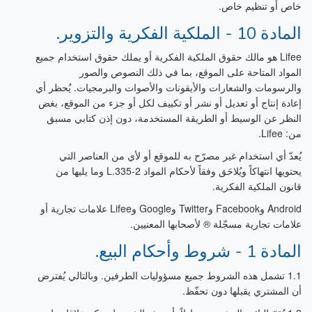
خاص أو تنظيم خاص.
المادة 10 - الملكية الفكرية والتزوير.
Lifee هو مالك حقوق الملكية الفكرية أو يملك حقوق استخدام جميع
المواد المتاحة على الموقع، بما في ذلك النصوص والصور
والرسومات والشعارات والأيقونات والأصوات والبرمجيات. يُحظر أي
إعادة إنتاج أو تعديل أو نشر أو تكييف لكل أو جزء من الموقع، بغض
النظر عن الوسيط أو الطريقة المستخدمة، دون إذن كتابي مسبق
من: Lifee.
يُعدّ أي استخدام غير مصرّح به للموقع أو لأي من العناصر التي
يحتويها انتهاكاً ويُلاحَق وفقاً لأحكام المواد L.335-2 وما يليها من
قانون الملكية الفكرية.
Android وFacebook وTwitter وGoogle وLifee علامات تجارية أو
علامات تجارية مسجّلة ® لأصحابها المعنيين.
المادة 1 - شروط وأحكام البيع.
1.1 تشمل هذه الشروط جميع مسؤوليات الطرفين. وبالتالي يُفترض
أن المشتري يقبلها دون تحفّظ.