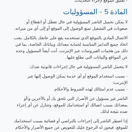
- تعليق الموقع لإجراء التحديثات.
المادة 5 - المسؤوليات
لا يمكن تحميل الناشر المسؤولية في حال تعطل أو انقطاع أو
صعوبات في التشغيل تمنع الوصول إلى الموقع أو إلى أي من ميزاته.
الاتصال المادي بالموقع الذي تستخدمه يقع على عاتقك بالكامل. يجب
اتخاذ جميع التدابير المناسبة لحماية معداتك وبياناتك الخاصة، بما في
ذلك من هجمات الفيروسات عبر الإنترنت. أنت أيضاً المسؤول وحده
عن المواقع والبيانات التي تطلع عليها.
لا يتحمل الناشر المسؤولية في حال إجراءات قانونية ضدك:
- بسبب استخدام الموقع أو أي خدمة يمكن الوصول إليها عبر
الإنترنت؛
- بسبب عدم امتثالك لهذه الشروط والأحكام.
الناشر غير مسؤول عن الأضرار التي تلحق بك أو بالآخرين و/أو
بمعداتك بسبب اتصالك أو استخدامك للموقع، وتتنازل عن أي إجراء
ضده نتيجة لذلك.
إذا اضطر الناشر إلى إجراءات بالتراضي أو قضائية بسبب استخدامك
للموقع، فيجوز له الرجوع عليك للتعويض عن جميع الأضرار والأحكام