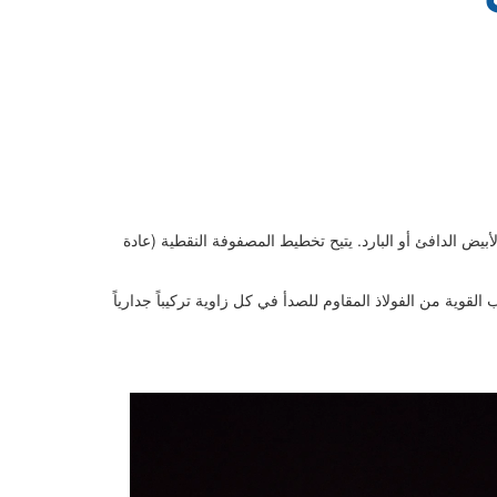
LED S) عالية السطوع، متوفرة بالأخضر والأصفر والأبيض الدافئ أو البارد. يتيح تخطيط المصفوفة النقطية (عادة
مقاومة مثالية للطقس. تضمن حوامل التركيب القوية من الفولاذ المقاوم للصدأ في كل زاوية تركيباً جدارياً