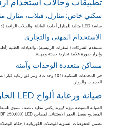
تطبيقات وحالات استخدام أرقام 
سكني خاص: منازل، فيلات، منازل م
شاشة LED مثالية للمنازل أحادية العائلة، والفيلات الراقية (≥150م²)، والمنازل المنفصلة، والعقارات ذات المساحات الكبيرة. تضيف لمسة عصرية عالية التقنية مع تلبية متطلبات الإشارات البلدية العملية.
الاستخدام المهني والتجاري
تستخدم الشركات (المقرات الرئيسية)، والعيادات الطبية (أطباء
وإبراز صورة علامة تجارية حديثة ومهنية.
مساكن متعددة الوحدات وآمنة
في المجمعات السكنية (≥10 وحدات)، 
الخدمات والزوار.
صيانة ورعاية ألواح LED الخارجية
الصيانة البسيطة ميزة كبيرة. يكفي تنظيف نصف سنوي للسطح ا
المصابيح بفضل العمر الاستثنائي لمصابيح LED (MTBF ≥50,000 ساعة).
تضمن الفحوصات السنوية للوصلات الكهربائية (إحكام الوصلات)، وأخ