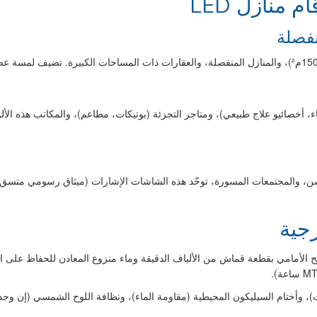
منازل LED
نفصلة
، أخصائيو علاج طبيعي)، ومتاجر التجزئة (بوتيكات، مطاعم)، والمكاتب هذه الألو
ومرافق رعاية كبار السن، والمجتمعات المسورة، توحّد هذه الشاشات الإشارات (ميثاق ر
لأمامي بقطعة قماش من الألياف الدقيقة وماء منزوع المعادن للحفاظ على الل
تام السيليكون المحيطية (مقاومة الماء)، ونظافة اللوح الشمسي (إن وجد) أداءً موثوق