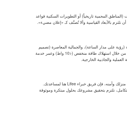
ة – PLU) ولوائح المجمع السكني. تفرض بعض البلديات (المناطق المحمية تاريخياً) أو التطويرات السكنية قواعد
جي (مصابيح LED عالية الكفاءة)، والفعالية العملية (رؤية على مدار الساعة)، والجمالية المعاصرة (تصميم
أنيق). تلبي متطلبات اليوم للأمن (الوصول في حالات الطوارئ)، وإمكانية الوصول (التوصيلات)، والتميز الشخصي — مع التوافق مع الاستدامة من خلال استهلاك طاقة منخفض (<10 واط) وعمر خدمة
العملية والجاذبية الخارجية.
سواء كان لديك مشروع محدد في ذهنك، أو سؤال تقني حول التركيب، أو ترغب ببساطة في استكشاف كيف يمكن لشاشة LED تحسين رؤية منزلك وأمنه، فإن فريق خبراء Lifee هنا لمساعدتك.
لمتكامل، نلتزم بتحقيق مشروعك بحلول مبتكرة وموثوقة