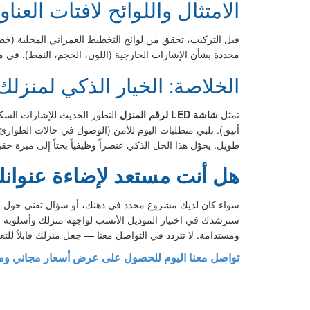
الامتثال واللوائح لافتات العنا
محددة بشأن الإشارات الخارجية (اللون، الحجم، النمط). في معظم الحالات (95%)، لا يلزم تصريح مسبق لشاشة LED لرقم المنزل، شريطة أن تلتزم بالأبعاد الق
الخلاصة: الخيار الذكي لمنزلك
تمثل
شاشة LED لرقم المنزل
طويل. يحوّل هذا الحل الذكي عنصراً وظيفياً بحتاً إلى ميزة حق
هل أنت مستعد لإضاءة عنوان
سنرشدك في اختيار الموديل الأنسب لواجهة منزلك وأسلوبه الم
ومستدامة. لا تتردد في التواصل معنا — جعل منزلك قابلاً للت
تواصل معنا اليوم للحصول على عرض أسعار مجاني و