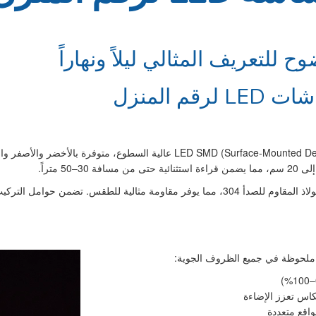
 للتعريف المثالي ليلاً ونهاراً
 المنزل
تستخدم شاشات أرقام المنازل الرقمية الحديثة مصابيح MD (Surface-Mounted Device
يُصنع الهيكل عادة من الألومنيوم المؤكسد بتصنيف IP65 أو الفولاذ المقاوم للصدأ 304، مما يوفر 
كاس تعزز الإضاءة
اقع متعددة