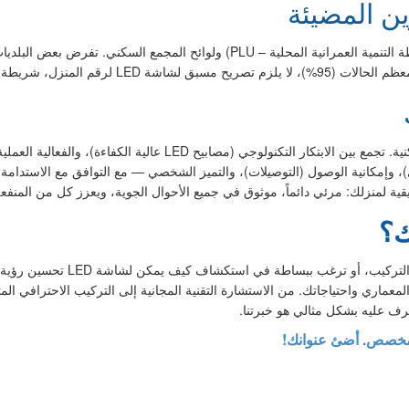
وين المضيئة
قبل التركيب، تحقق من لوائح التخطيط العمراني المحلية (خطة التنمية العمرانية المحلي
ياسية وألا تُصنَّف كـ «إعلان مضيء».
التطور الحديث للإشارات السكنية. تجمع بين الابتكار التكنولو
يقية لمنزلك: مرئي دائماً، موثوق في جميع الأحوال الجوية، ويعزز كل من المنفعة 
ك؟
عماري واحتياجاتك. من الاستشارة التقنية المجانية إلى التركيب الاحترافي ا
عرف عليه بشكل مثالي هو خبرتنا.
مخصص. أضئ عنوانك!