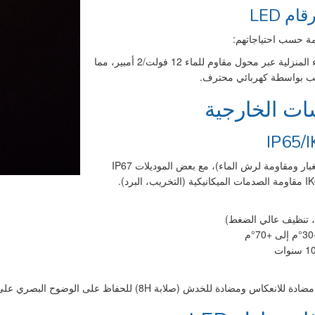
م LED
ة حسب احتياجاتهم:
اتصال مباشر بإمدادات الكهرباء المنزلية عبر محول مقاوم للماء 12 فولت/2 أمبير، مما
ركيب بواسطة كهربائي محترف.
ات الخارجية
تتميز الشاشات بتصنيف حماية IP65 كحد أدنى (محكمة ضد الغبار ومقاومة لرش الماء)، مع بعض الموديلات IP67
، تنظيف عالي الضغط)