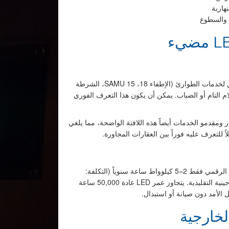
هارية
مزايا أمنية كبيرة. يمكن لخدمات الطوارئ (الإطفاء 18، SAMU 15، الشرطة
–15 ثانية — حتى في الظلام التام أو الضباب. يمكن أن يكون هذا التعرف الفوري
لتوصيل (Amazon وChronopost وUPS) والزوار ومقدمو الخدمات أيضاً هذه اللافتة الواضحة، مما يلغي
 للتعرف عليه فوراً بين العقارات المجاورة.
تتميز تقنية LED باستهلاكها المنخفض للطاقة. يستخدم العرض الرقمي فقط 2–5 كيلوواط ساعة سنوياً (التكلفة:
حوالي €0.50–1/سنة)، أي أقل بنسبة 90% من الإضاءة الهالوجينية التقليدية. يتجاوز عمر LED عادة 50,000 ساعة