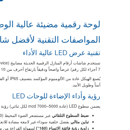
لوحة رقمية مضيئة عالية الوضوح
المواصفات التقنية لأفضل شاشات LED لرقم
تقنية عرض LED عالية الأداء
7 أجزاء لكل رقم) عرضاً واضحاً ودقيقاً بارتفاع أحرف من 10 إلى 20 سم، مما يضمن قراءة استثنائية حتى من مسافة 30–50 متراً.
آمناً وطويل الأمد.
رؤية وأداء الإضاءة للوحات LED
يضمن سطوع LED (عادة 5000–7000 mcd لكل ثنائي) رؤية ملحوظة في جميع الظروف الجوية:
ضبط السطوع التلقائي
عبر مستشعر الضوء المحيط (0–100%)
تباين مثالي
بفضل خلفية سوداء غير لامعة مضادة للانع
زاوية رؤية فائقة الاتساع (160°)
لسهولة القراءة من مو