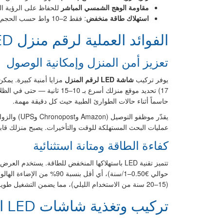
مقاومة الوهج الشمسي المباشر
للحفاظ على الرؤية الن
استهلاك طاقة منخفض
: فقط 2–10 واط حسب الحجم والسطوع
الفوائد العملية لرقم منزل LED مضيء
تعزيز أمن المنزل وإمكانية الوصول
يوفر تركيب
شاشة LED لرقم المنزل
17) تحديد موقع منزلك أسرع بـ 10
حاسماً أثناء حالات الطوارئ الطبية حيث كل دقيقة مهمة.
يقدّر موظفو ا
عمليات البحث المستهلكة للوقت والتأخيرات. يصبح منزلك قابلاً
كفاءة الطاقة ومتانة استثنائية
(15–20 سنة من الاستخدام الليلي)، مما يضمن التشغيل طويل الأمد دون صيانة أو استبدال.
تركيب وتغذية شاشات LED الخارجية