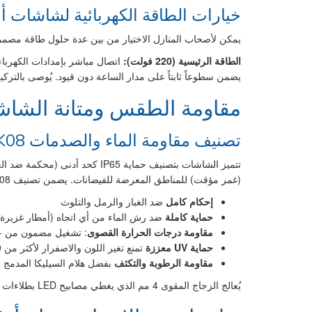
خيارات الطاقة الكهربائية لشاشات أرقا
يمكن لأصحاب المنازل الاختيار من بين عدة حلول طاقة مصمم
الطاقة الرئيسية (220 فولت):
يضمن سطوعاً ثابتاً على مدار الساعة دون قيود. يُوصى بالت
مقاومة الطقس ومتانة الشاش
تصنيف مقاومة الماء والصدمات IP65/IK08
(غمر مؤقت) للمناطق المعرضة للفيضانات. يضمن تصنيف IK08 مقاومة الصدمات الميكانيكية (التخريب، البرد).
إحكام كامل
ضد الغبار والرمل والتلوث
حماية كاملة
ضد رش الماء من أي اتجاه (أمطار غزيرة
مقاومة درجات الحرارة القصوى
: تشغيل مضمون من -30°م إلى +70°م
حماية UV معززة
تمنع تغير اللون والاصفرار لأكثر من 10 سنوات
مقاومة الرطوبة والتكثف
بفضل هلام السيليكا المدمج
يُعالج الزجاج المقوى 4 مم الذي يغطي مصابيح LED بطلاءات مضادة للانعكاس ومضادة للخدش (صلابة 8H) للحفاظ على الوضوح البصري على مدى سنوات من التعرض الخارجي.