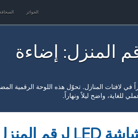
الجوائز
الصحافة
LED لرقم المنزل: إضاءة
وراً كبيراً في لافتات المنازل. تحوّل هذه اللوحة الرقمية المض
للغاية، واضح ليلاً ونهاراً.
ة LED لرقم المنزل