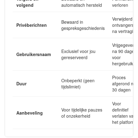
volgend
automatisch hersteld
verloren
Verwijderd bij
Bewaard in
Privéberichten
ontvangers
gespreksgeschiedenis
na vertraging
Vrijgegeven
Exclusief voor jou
na 90 dagen
Gebruikersnaam
gereserveerd
voor
hergebruik
Proces
Onbeperkt (geen
Duur
afgerond na
tijdslimiet)
30 dagen
Voor
Voor tijdelijke pauzes
definitief
Aanbeveling
of onzekerheid
verlaten van
het platform