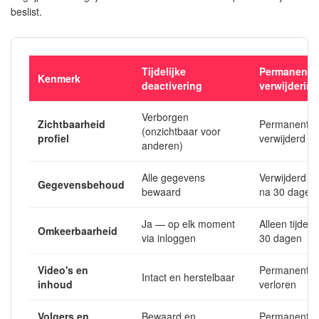
beslist.
Tijdelijke
Permanente
Kenmerk
deactivering
verwijdering
Verborgen
Zichtbaarheid
Permanent
(onzichtbaar voor
profiel
verwijderd
anderen)
Alle gegevens
Verwijderd
Gegevensbehoud
bewaard
na 30 dagen
Ja — op elk moment
Alleen tijdens
Omkeerbaarheid
via inloggen
30 dagen
Video's en
Permanent
Intact en herstelbaar
inhoud
verloren
Volgers en
Bewaard en
Permanent