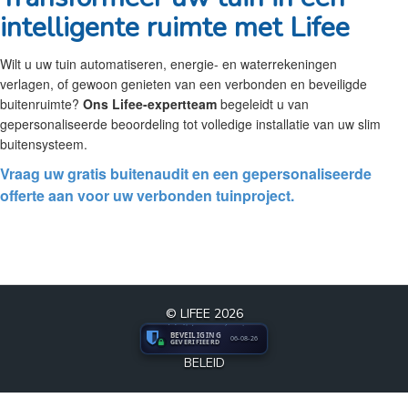
intelligente ruimte met Lifee
Wilt u uw tuin automatiseren, energie- en waterrekeningen
verlagen, of gewoon genieten van een verbonden en beveiligde
buitenruimte?
Ons Lifee-expertteam
begeleidt u van
gepersonaliseerde beoordeling tot volledige installatie van uw slim
buitensysteem.
Vraag uw gratis buitenaudit en een gepersonaliseerde
offerte aan voor uw verbonden tuinproject.
© LIFEE 2026
BEVEILIGING
06-08-26
GEVERIFIEERD
BELEID