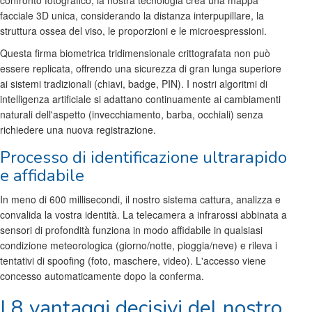
confronto fotografico, la nostra tecnologia crea una mappa
facciale 3D unica, considerando la distanza interpupillare, la
struttura ossea del viso, le proporzioni e le microespressioni.
Questa firma biometrica tridimensionale crittografata non può
essere replicata, offrendo una sicurezza di gran lunga superiore
ai sistemi tradizionali (chiavi, badge, PIN). I nostri algoritmi di
intelligenza artificiale si adattano continuamente ai cambiamenti
naturali dell'aspetto (invecchiamento, barba, occhiali) senza
richiedere una nuova registrazione.
Processo di identificazione ultrarapido
e affidabile
In meno di 600 millisecondi, il nostro sistema cattura, analizza e
convalida la vostra identità. La telecamera a infrarossi abbinata a
sensori di profondità funziona in modo affidabile in qualsiasi
condizione meteorologica (giorno/notte, pioggia/neve) e rileva i
tentativi di spoofing (foto, maschere, video). L'accesso viene
concesso automaticamente dopo la conferma.
I 8 vantaggi decisivi del nostro